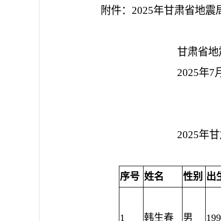
附件：2025年甘肃省地
甘肃省地震
2025年7月2
2025
序号
姓名
性别
出
1
韩生春
男
199