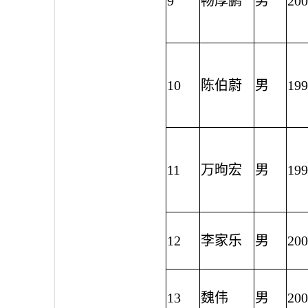
9
畅厚鹏
男
200
10
陈伯蔚
男
199
11
万昫宏
男
199
12
李家乐
男
200
13
魏伟
男
200