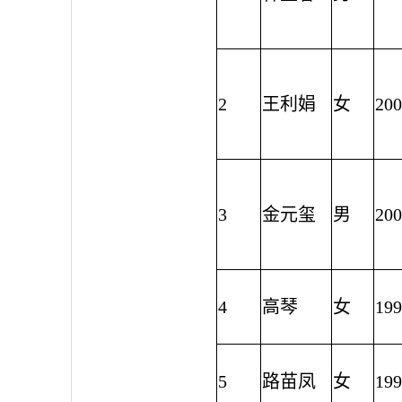
2
王利娟
女
200
3
金元玺
男
200
4
高琴
女
199
5
路苗凤
女
199