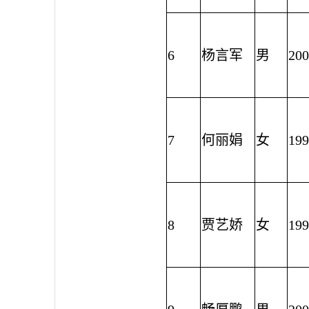
6
杨言军
男
200
7
何丽娟
女
199
8
贾艺娇
女
199