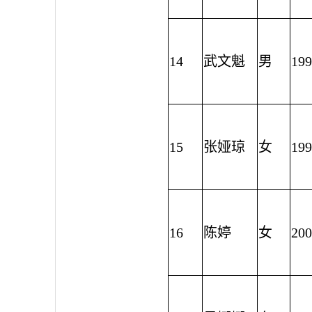
14
武文魁
男
199
15
张娅琼
女
199
16
陈婷
女
200