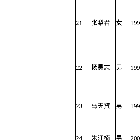
21
张梨君
女
199
22
杨昊志
男
199
23
马天贇
男
199
24
朱江楠
男
200