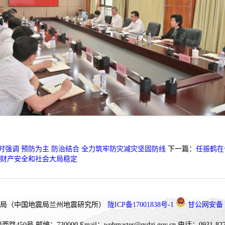
强调 预防为主 防治结合 全力筑牢防灾减灾坚固防线
下一篇：
任振鹤在
命财产安全和社会大局稳定
局（中国地震局兰州地震研究所）
陇ICP备17001838号-1
甘公网安备 62
西路450号
邮编：730000
Email：webmaster@gsdzj.gov.cn
电话：0931-827