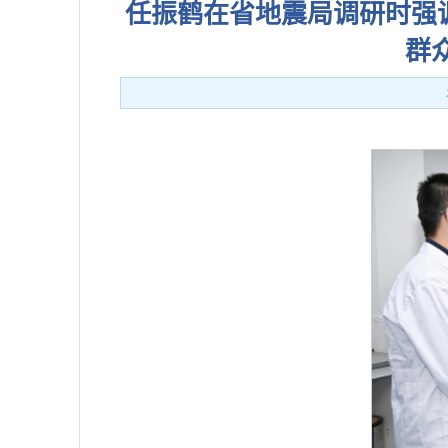
任振鹤在省地震局调研时强
群