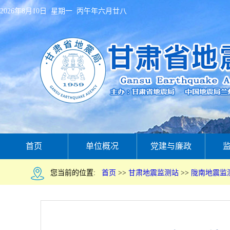
2026年8月10日 星期一 丙午年六月廿八
首页
单位概况
党建与廉政
您当前的位置:
首页
>>
甘肃地震监测站
>>
陇南地震监